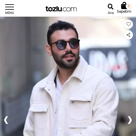
0
Sepetim
Ara
MENU