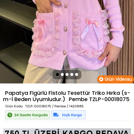
Ürün Videosu
Papatya Figürlü Fistolu Tesettür Triko Hırka (s-
m-l Beden Uyumludur.)
Pembe
TZLP-00018075
Ürün Kodu
: TZLP-00018075 / Pembe / 1420885