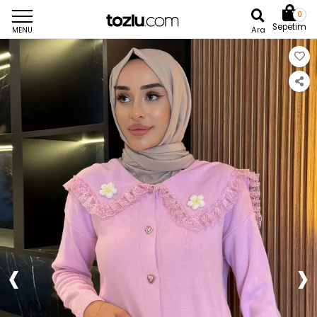
0
Sepetim
Ara
MENU