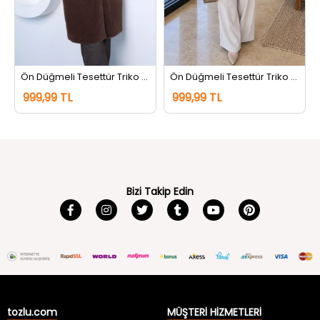
Ön Düğmeli Tesettür Triko Uzun Hırka Kahve
Ön Düğmeli Tesettür Triko Uzun Hırka Siyah
999,99 TL
999,99 TL
Bizi Takip Edin
tozlu.com
MÜŞTERİ HİZMETLERİ
Hakkımızda
Gizlilik ve Güvenlik