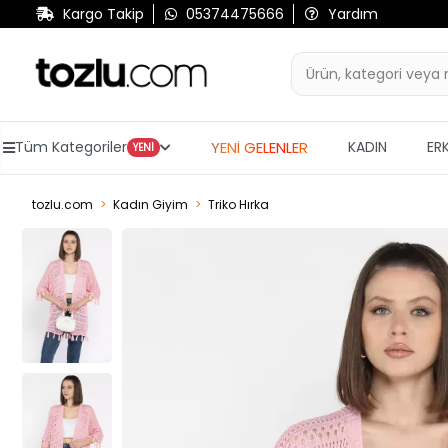
Kargo Takip
05374475666
Yardım
YENİ GELENLER
Tüm Kategoriler
KADIN
ER
YENİ
tozlu.com
Kadın Giyim
Triko Hırka