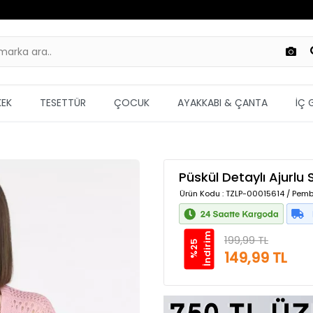
KEK
TESETTÜR
ÇOCUK
AYAKKABI & ÇANTA
İÇ 
Püskül Detaylı Ajurlu 
Ürün Kodu
: TZLP-00015614 / Pemb
m
199,99 TL
%
2
5
İ
n
d
i
r
i
149,99 TL
Güvenilir Alışveriş