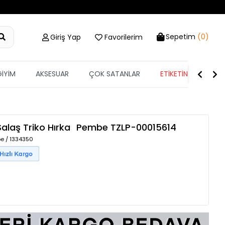
Sepetim
(0)
Giriş Yap
Favorilerim
GİYİM
AKSESUAR
ÇOK SATANLAR
ETİKETİN YARISI
Salaş Triko Hırka
Pembe
TZLP-00015614
e / 1334350