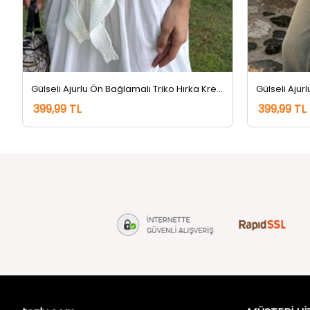
Gülseli Ajurlu Ön Bağlamalı Triko Hırka Krem
399,99 TL
399,99 TL
tozlu.com
MÜŞTERİ Hİ
Hakkımızda
Gizlilik ve 