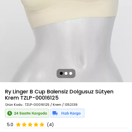
Ry Linger B Cup Balensiz Dolgusuz Sütyen
Krem
TZLP-00016125
Ürün Kodu
: TZLP-00016125 / Krem / 1352139
5.0
(4)