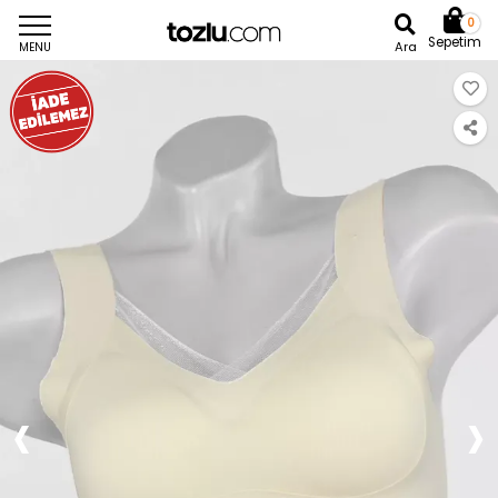
0
Sepetim
Ara
MENU