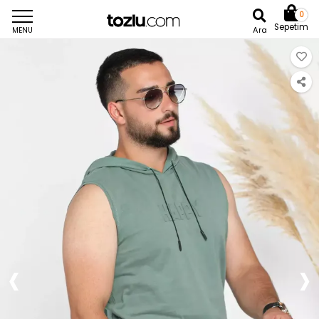
0
Sepetim
Ara
MENU