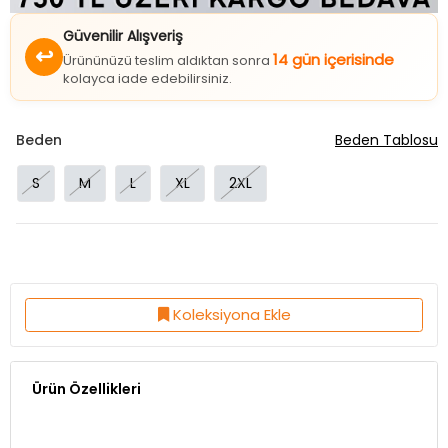
Güvenilir Alışveriş
↩
14 gün içerisinde
Ürününüzü teslim aldıktan sonra
kolayca iade edebilirsiniz.
Beden
Beden Tablosu
S
M
L
XL
2XL
Koleksiyona Ekle
Ürün Özellikleri
Kumaş Özelliği:%98 Cotton %2 LİKRA
Ürün Boy:74 Cm