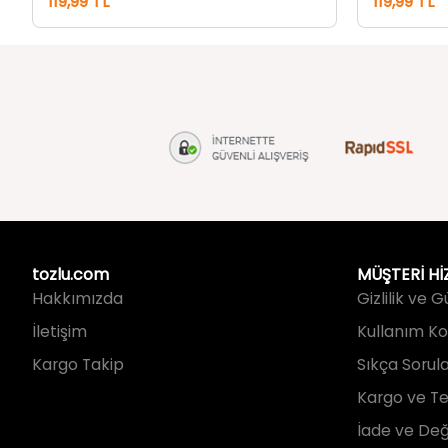
tozlu.com
MÜŞTERİ Hİ
Hakkımızda
Gizlilik ve 
İletişim
Kullanım Koş
Kargo Takip
Sıkça Sorul
Kargo ve Te
İade ve Değ