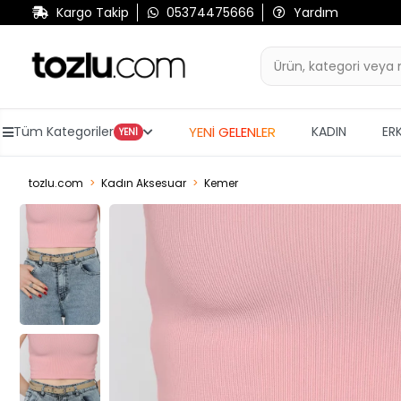
Kargo Takip
05374475666
Yardım
YENİ GELENLER
Tüm Kategoriler
KADIN
ER
YENİ
tozlu.com
Kadın Aksesuar
Kemer