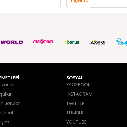
ZMETLERİ
SOSYAL
Güvenlik
FACEBOOK
ulları
INSTAGRAM
an Sorular
TWITTER
slimat
TUMBLR
işim
YOUTUBE
PINTEREST