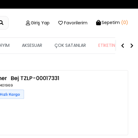
Sepetim
(0)
Giriş Yap
Favorilerim
GİYİM
AKSESUAR
ÇOK SATANLAR
ETİKETİN YARISI
mer
Bej
TZLP-00017331
 1401969