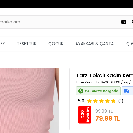
KEK
TESETTÜR
ÇOCUK
AYAKKABI & ÇANTA
İÇ 
Tarz Tokalı Kadın Ke
Ürün Kodu
: TZLP-00017331 / Bej /
5.0
(1)
m
99,99 TL
%
2
0
İ
n
d
i
r
i
79,99 TL