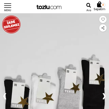
0
Sepetim
Ara
MENU