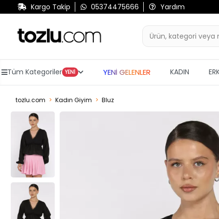
Kargo Takip
05374475666
Yardım
YENİ GELENLER
Tüm Kategoriler
KADIN
ER
YENİ
tozlu.com
Kadın Giyim
Bluz