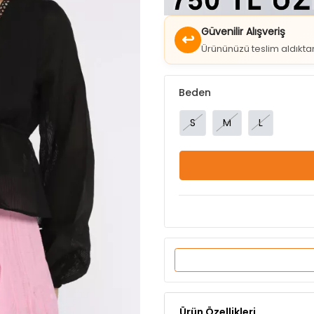
↩
Ürününüzü teslim aldıkt
Beden
S
M
L
Ürün Özellikleri