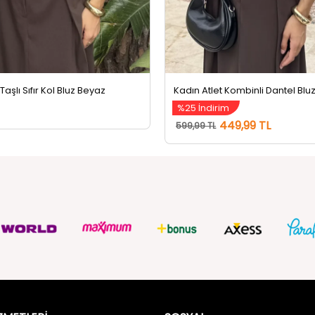
 Taşlı Sıfır Kol Bluz Beyaz
%25 İndirim
449,99 TL
599,99 TL
ZMETLERİ
SOSYAL
Güvenlik
FACEBOOK