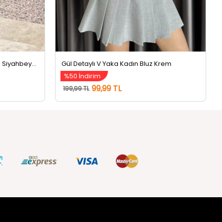
Kadın Atlet Kombinli Dantel Bluz Siyahbeyaz
Gül Detaylı V Yaka Kadın Bluz Krem
%50 İndirim
99,99 TL
199,99 TL