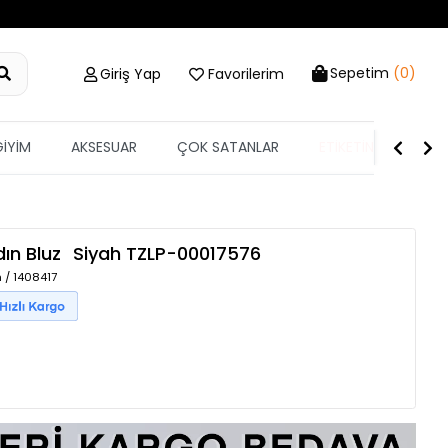
Sepetim
(0)
Giriş Yap
Favorilerim
GİYİM
AKSESUAR
ÇOK SATANLAR
ETİKETİN YARISI
dın Bluz
Siyah
TZLP-00017576
 / 1408417