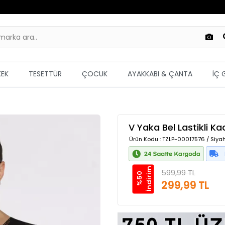
KEK
TESETTÜR
ÇOCUK
AYAKKABI & ÇANTA
İÇ 
V Yaka Bel Lastikli Ka
Ürün Kodu
: TZLP-00017576 / Siyah
m
599,99 TL
%
5
0
İ
n
d
i
r
i
299,99 TL
Güvenilir Alışveriş