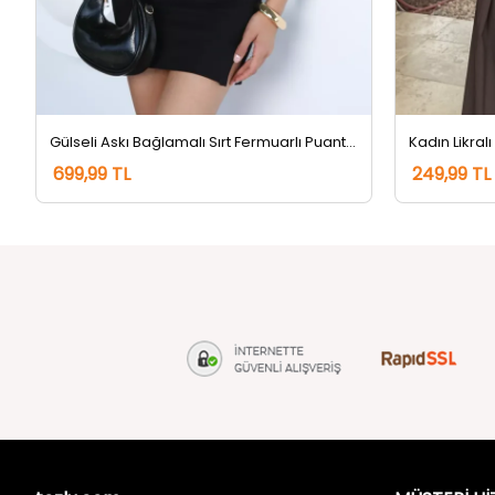
Gülseli Askı Bağlamalı Sırt Fermuarlı Puantiyeli Bluz Kremsiyahlı
Kadın Likralı
699,99 TL
249,99 TL
tozlu.com
MÜŞTERİ Hİ
Hakkımızda
Gizlilik ve 