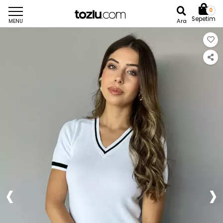
0
Sepetim
Ara
MENU