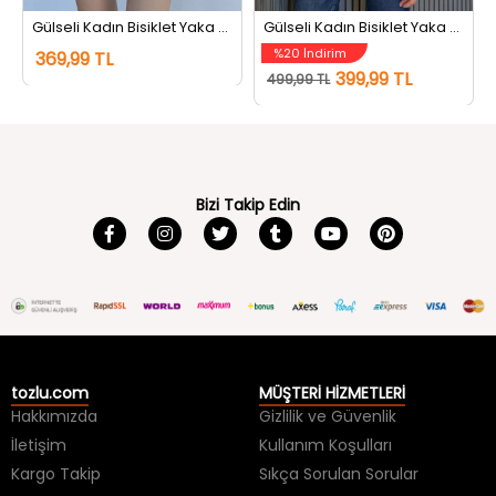
Gülseli Kadın Bisiklet Yaka Dantel Detaylı Tişört Lacivert
Gülseli Kadın Bisiklet Yaka Tarz Tişört Beyaz
%20 İndirim
369,99 TL
399,99 TL
499,99 TL
Bizi Takip Edin
tozlu.com
MÜŞTERİ HİZMETLERİ
Hakkımızda
Gizlilik ve Güvenlik
İletişim
Kullanım Koşulları