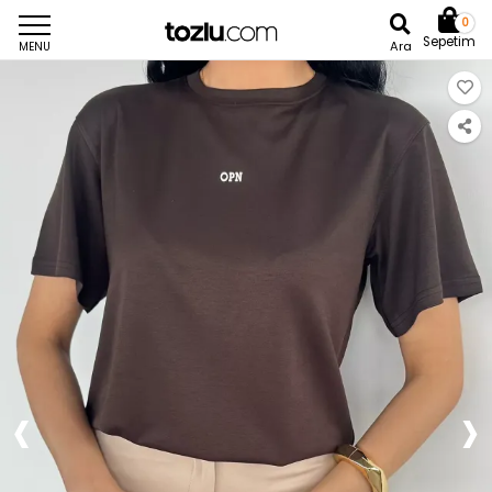
0
Sepetim
Ara
MENU