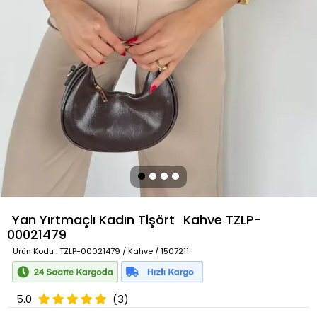
Yan Yırtmaçlı Kadın Tişört
Kahve
TZLP-
00021479
Ürün Kodu
: TZLP-00021479 / Kahve / 1507211
5.0
(3)