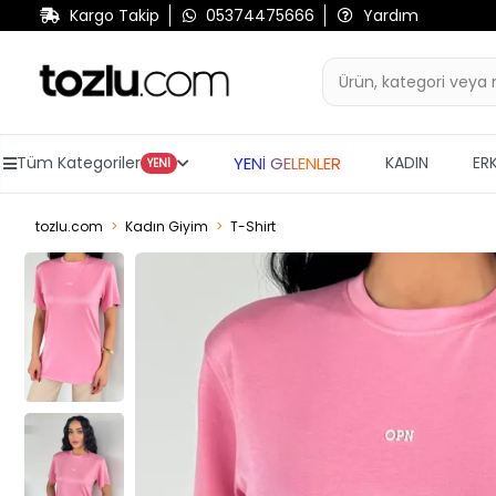
Kargo Takip
05374475666
Yardım
YENİ GELENLER
Tüm Kategoriler
KADIN
ER
YENİ
tozlu.com
Kadın Giyim
T-Shirt