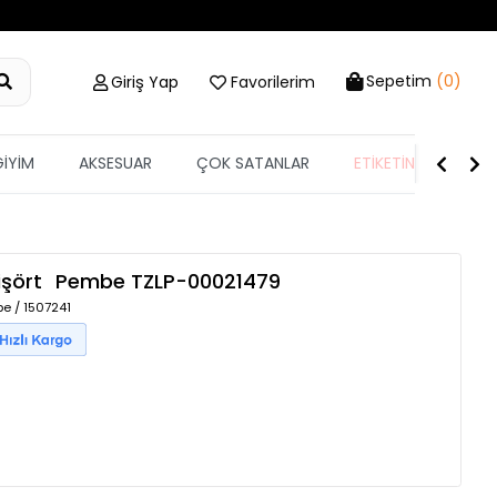
Sepetim
(0)
Giriş Yap
Favorilerim
GİYİM
AKSESUAR
ÇOK SATANLAR
ETİKETİN YARISI
işört
Pembe
TZLP-00021479
e / 1507241