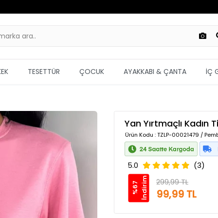
KEK
TESETTÜR
ÇOCUK
AYAKKABI & ÇANTA
İÇ 
Yan Yırtmaçlı Kadın T
Ürün Kodu
: TZLP-00021479 / Pemb
5.0
(3)
m
299,99 TL
%
6
7
İ
n
d
i
r
i
99,99 TL