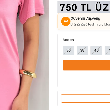
Güvenilir Alışveriş
↩
Ürününüzü teslim aldıkt
Beden
36
38
40
Ürün Özellikleri