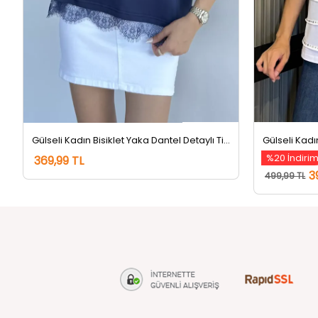
Gülseli Kadın Bisiklet Yaka Dantel Detaylı Tişört Lacivert
Gülseli Kadı
%20 İndiri
369,99 TL
3
499,99 TL