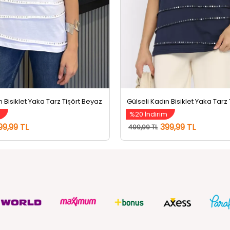
n Bisiklet Yaka Tarz Tişört Beyaz
m
%20 İndirim
99,99 TL
399,99 TL
499,99 TL