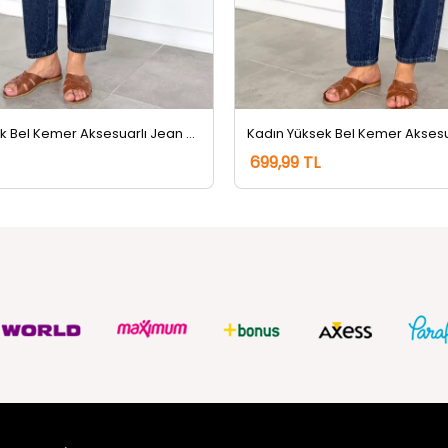
Kadın Yüksek Bel Kemer Aksesuarlı Jean Kot Pantolon Lacivert Tint
699,99 TL
ZMETLERİ
SOSYAL
Güvenlik
FACEBOOK