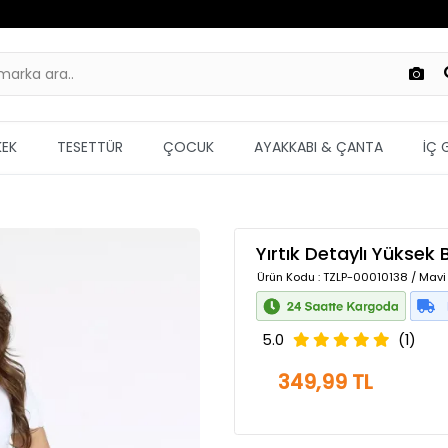
KEK
TESETTÜR
ÇOCUK
AYAKKABI & ÇANTA
İÇ 
Yırtık Detaylı Yüksek
Ürün Kodu
: TZLP-00010138 / Mavi
5.0
(1)
349,99 TL