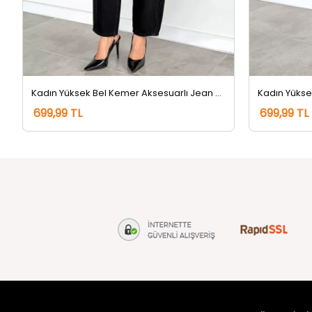
Kadın Yüksek Bel Kemer Aksesuarlı Jean Kot Pantolon Siyah
699,99 TL
699,99 TL
tozlu.com
MÜŞTERİ Hİ
Hakkımızda
Gizlilik ve 