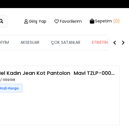
Sepetim
(0)
Giriş Yap
Favorilerim
GİYİM
AKSESUAR
ÇOK SATANLAR
ETİKETİN YARISI
 Bel Kadın Jean Kot Pantolon
Mavi
TZLP-00010138
 / 1199198