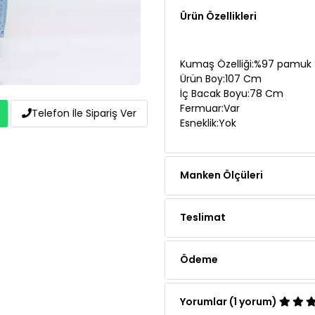
Kumaş Özelliği:%97 pamuk 
Ürün Boy:107 Cm
İç Bacak Boyu:78 Cm
Fermuar:Var
Esneklik:Yok
Telefon İle Sipariş Ver
Manken Ölçüleri
Teslimat
Ödeme
Yorumlar (1 yorum)