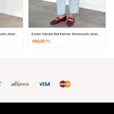
Kadın Yüksek Bel Kemer Aksesuarlı Jean Kot Pantolon Lacivert
Kadın Yüksek Bel Kemer Aksesuarlı Jean Kot Pantolon Buzmavisi
699,99 TL