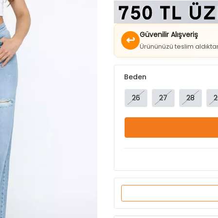
Güvenilir Alışveriş
↩
Ürününüzü teslim aldıkt
Beden
26
27
28
2
Ürün Özellikleri