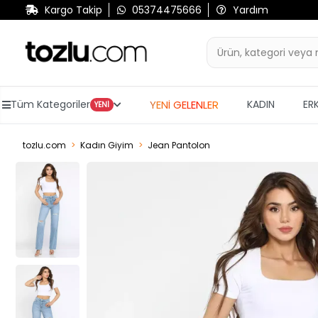
Kargo Takip
05374475666
Yardım
YENİ GELENLER
Tüm Kategoriler
KADIN
ER
YENİ
tozlu.com
Kadın Giyim
Jean Pantolon