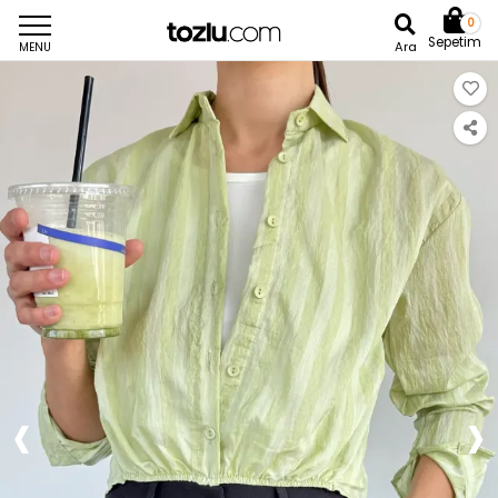
0
Sepetim
Ara
MENU