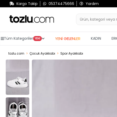
Kargo Takip
05374475666
Yardım
YENİ GELENLER
Tüm Kategoriler
KADIN
ER
YENİ
tozlu.com
Çocuk Ayakkabı
Spor Ayakkabı