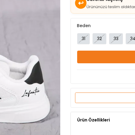
Güvenilir Alışveriş
↩
Ürününüzü teslim aldıkt
Beden
31
32
33
3
Ürün Özellikleri