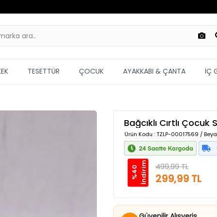
KEK
TESETTÜR
ÇOCUK
AYAKKABI & ÇANTA
İÇ 
Bağcıklı Cırtlı Çocuk
Ürün Kodu
: TZLP-00017569 / Beya
m
499,99 TL
%
4
0
İ
n
d
i
r
i
299,99 TL