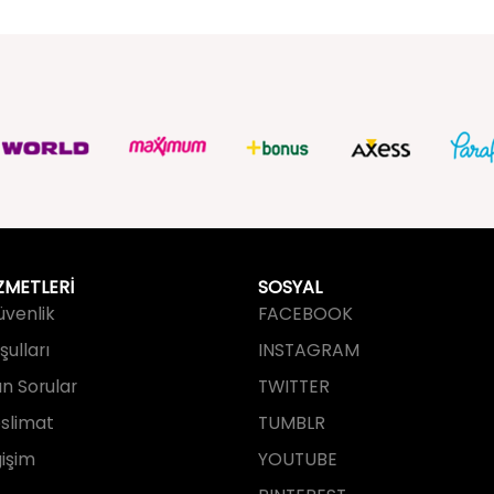
249,99 TL
ZMETLERİ
SOSYAL
Güvenlik
FACEBOOK
ulları
INSTAGRAM
an Sorular
TWITTER
slimat
TUMBLR