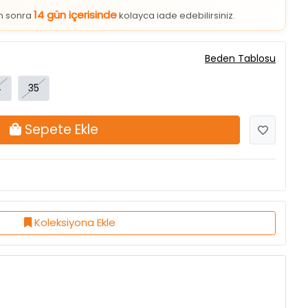
14 gün içerisinde
an sonra
kolayca iade edebilirsiniz.
Beden Tablosu
4
35
Sepete Ekle
Koleksiyona Ekle