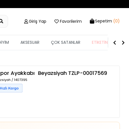
Sepetim
(0)
Giriş Yap
Favorilerim
GİYİM
AKSESUAR
ÇOK SATANLAR
ETİKETİN YARISI
 Spor Ayakkabı
Beyazsiyah
TZLP-00017569
zsiyah / 1407395