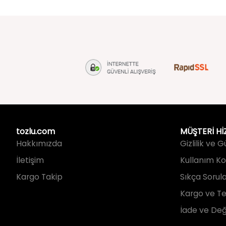
279,99 TL
279,99 TL
tozlu.com
MÜŞTERİ Hİ
Hakkımızda
Gizlilik ve 
İletişim
Kullanım Koş
Kargo Takip
Sıkça Sorul
Kargo ve Te