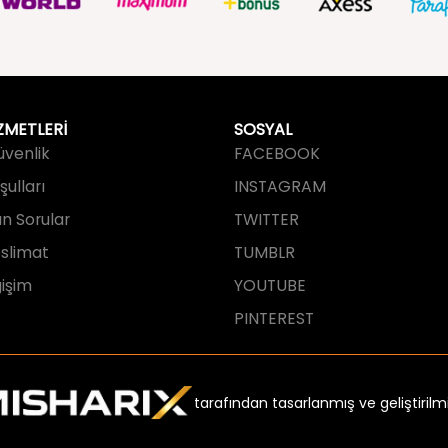
ZMETLERİ
SOSYAL
Güvenlik
FACEBOOK
ulları
INSTAGRAM
an Sorular
TWITTER
slimat
TUMBLR
işim
YOUTUBE
PINTEREST
tarafından tasarlanmış ve geliştirilmi