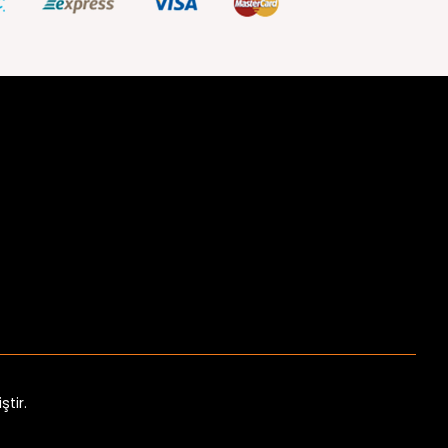
ştir.