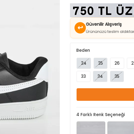
Güvenilir Alışveriş
↩
Ürününüzü teslim aldıkt
Beden
24
25
26
2
33
34
35
4
Farklı Renk Seçeneği