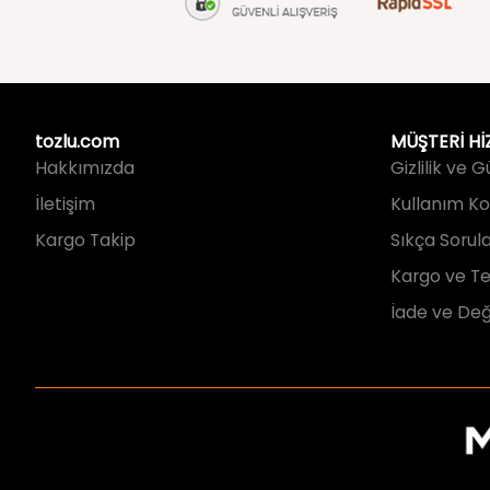
tozlu.com
MÜŞTERİ Hİ
Hakkımızda
Gizlilik ve 
İletişim
Kullanım Koş
Kargo Takip
Sıkça Sorul
Kargo ve Te
İade ve Değ