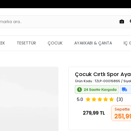
KEK
TESETTÜR
ÇOCUK
AYAKKABI & ÇANTA
İÇ 
Çocuk Cırtlı Spor Ay
Ürün Kodu
: TZLP-00015865 / Siya
5.0
(3)
Sepette
279,99 TL
251,9