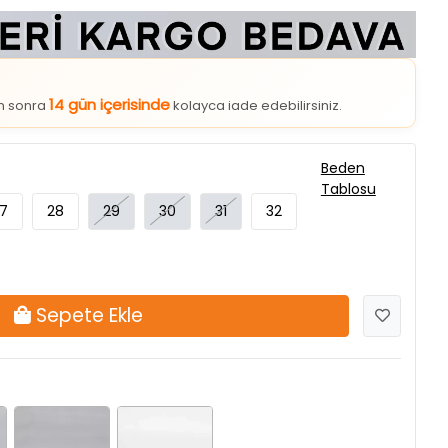
14 gün içerisinde
an sonra
kolayca iade edebilirsiniz.
Beden
Tablosu
7
28
29
30
31
32
Sepete Ekle