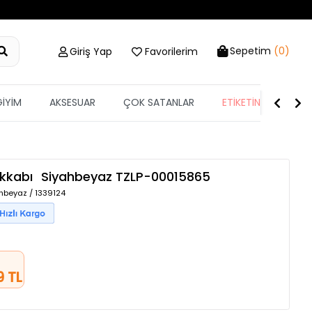
Sepetim
(0)
Giriş Yap
Favorilerim
GİYİM
AKSESUAR
ÇOK SATANLAR
ETİKETİN YARISI
akkabı
Siyahbeyaz
TZLP-00015865
hbeyaz / 1339124
9 TL