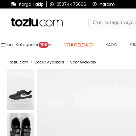
Kargo Takip
05374475666
Yardım
YENİ GELENLER
Tüm Kategoriler
KADIN
ER
YENİ
tozlu.com
Çocuk Ayakkabı
Spor Ayakkabı