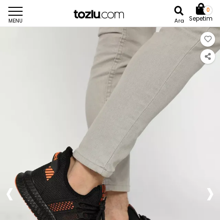
0
Sepetim
Ara
MENU