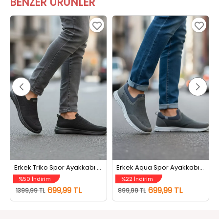
BENZER ÜRÜNLER
Erkek Triko Spor Ayakkabı Siyah
Erkek Aqua Spor Ayakkabı Füme
%50 İndirim
%22 İndirim
699,99 TL
699,99 TL
1399,99 TL
899,99 TL