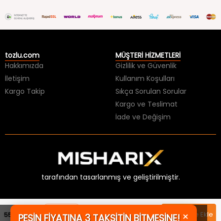
tozlu.com
MÜŞTERİ HİZMETLERİ
Hakkımızda
Gizlilik ve Güvenlik
İletişim
Kullanım Koşulları
Kargo Takip
Sıkça Sorulan Sorular
Kargo ve Teslimat
İade ve Değişim
tarafından tasarlanmış ve geliştirilmiştir.
×
PEŞİN FİYATINA 3 TAKSİTİN BİTMESİNE!
Sepette
Sepete Ekle
554,99 TL
KAÇIRMA!
499,49 TL