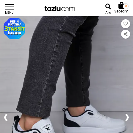
0
Sepetim
Ara
MENU