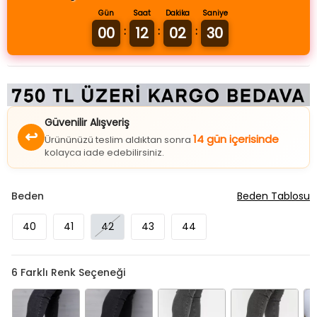
Gün
Saat
Dakika
Saniye
00
12
02
29
:
:
:
Güvenilir Alışveriş
↩
14 gün içerisinde
Ürününüzü teslim aldıktan sonra
kolayca iade edebilirsiniz.
Beden
Beden Tablosu
40
41
42
43
44
6
Farklı Renk Seçeneği