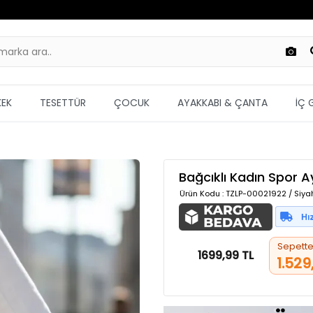
KEK
TESETTÜR
ÇOCUK
AYAKKABI & ÇANTA
İÇ 
Bağcıklı Kadın Spor 
Ürün Kodu
: TZLP-00021922 / Siya
Sepett
1699,99 TL
1.529