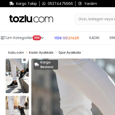
Kargo Takip
05374475666
Yardım
YENİ GELENLER
Tüm Kategoriler
KADIN
ER
YENİ
tozlu.com
Kadın Ayakkabı
Spor Ayakkabı
Kargo
Bedava