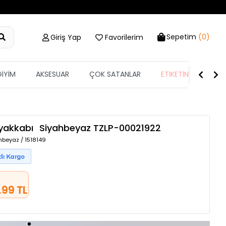
Sepetim
(0)
Giriş Yap
Favorilerim
GİYİM
AKSESUAR
ÇOK SATANLAR
ETİKETİN YARISI
Ayakkabı
Siyahbeyaz
TZLP-00021922
hbeyaz / 1518149
e
,99 TL