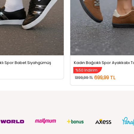
klı Spor Babet Siyahgümüş
Kadın Bağcıklı Spor Ayakkabı 
%50 İndirim
699,99 TL
1399,99 TL