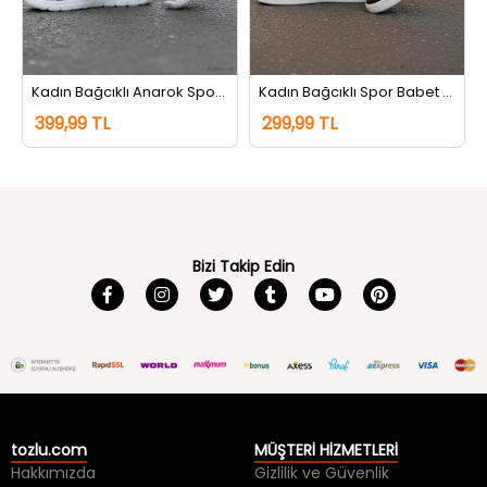
Kadın Bağcıklı Anarok Spor Ayakkabı Beyazgri
Kadın Bağcıklı Spor Babet Siyahgümüş
399,99 TL
299,99 TL
Bizi Takip Edin
tozlu.com
MÜŞTERİ HİZMETLERİ
Hakkımızda
Gizlilik ve Güvenlik