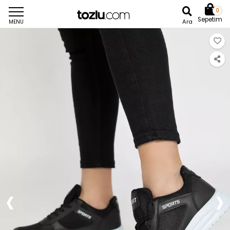
0
Sepetim
Ara
MENU