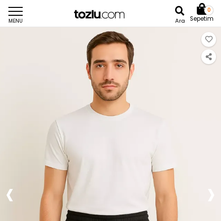
0
Sepetim
Ara
MENU