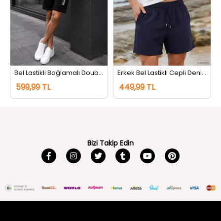
Bel Lastikli Bağlamalı Doubleface Şort Siyah
Erkek Bel Lastikli Cepli Deniz Şortu Lacivert
599,99 TL
449,99 TL
Bizi Takip Edin
tozlu.com
MÜŞTERİ HİZMETLERİ