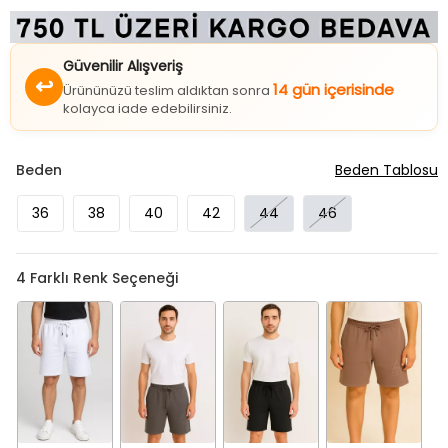
Güvenilir Alışveriş
↩
14 gün içerisinde
Ürününüzü teslim aldıktan sonra
kolayca iade edebilirsiniz.
Beden
Beden Tablosu
36
38
40
42
44
46
4
Farklı Renk Seçeneği
Beyaz
Koyugri
Lacivert
Vizon