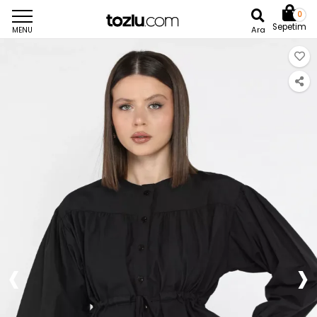
0
Sepetim
Ara
MENU