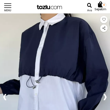
0
Sepetim
Ara
MENU