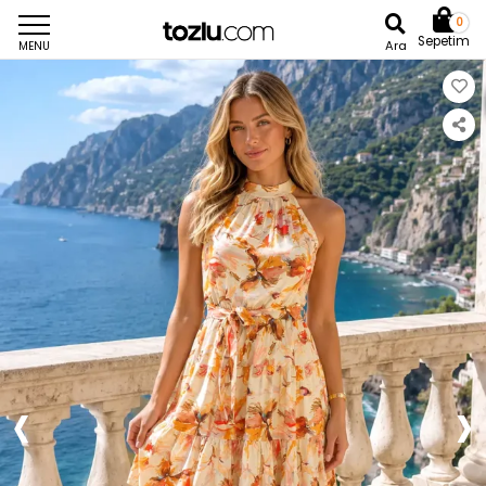
0
Sepetim
Ara
MENU