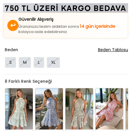
Güvenilir Alışveriş
↩
14 gün içerisinde
Ürününüzü teslim aldıktan sonra
kolayca iade edebilirsiniz.
Beden
Beden Tablosu
S
M
L
XL
8
Farklı Renk Seçeneği