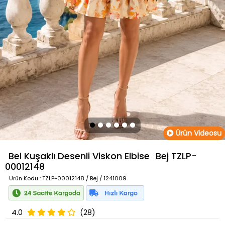
Ürün Videosu
Bel Kuşaklı Desenli Viskon Elbise
Bej
TZLP-
00012148
Ürün Kodu
: TZLP-00012148 / Bej / 1241009
4.0
(28)