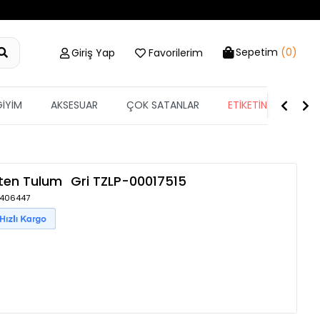
Sepetim
(0)
Giriş Yap
Favorilerim
GİYİM
AKSESUAR
ÇOK SATANLAR
ETİKETİN YARISI
eten Tulum
Gri
TZLP-00017515
 1406447