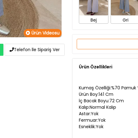
Bej
Gri
Ürün Videosu
Telefon İle Sipariş Ver
Ürün Özellikleri
Kumaş Özelliği:%70 Pamuk 
Ürün Boy:141 Cm
İç Bacak Boyu:72 Cm
Kalıp:Normal Kalıp
Astar:Yok
Fermuar:Yok
Esneklik:Yok
Ürün Açıklaması