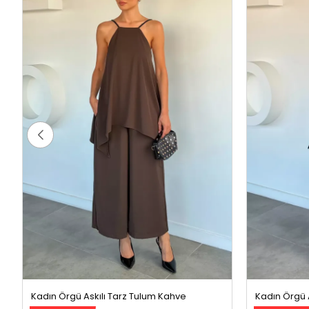
Kadın Örgü Askılı Tarz Tulum Kahve
Kadın Örgü A
%13 İndirim
%13 İndirim
1299,99 TL
1
1499,99 TL
1499,99 TL