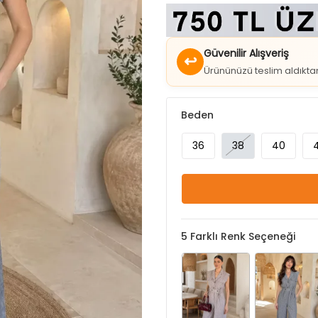
Güvenilir Alışveriş
↩
Ürününüzü teslim aldıkt
Beden
36
38
40
5
Farklı Renk Seçeneği