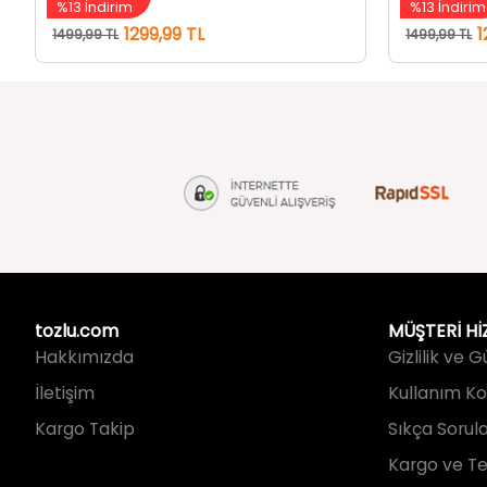
tozlu.com
MÜŞTERİ Hİ
Hakkımızda
Gizlilik ve 
İletişim
Kullanım Koş
Kargo Takip
Sıkça Sorul
Kargo ve Te
İade ve Değ