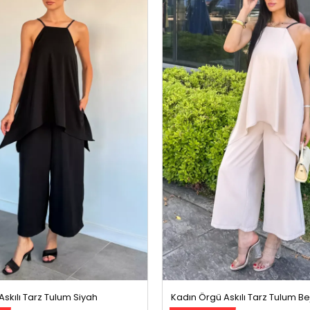
skılı Tarz Tulum Siyah
Kadın Örgü Askılı Tarz Tulum Be
%13 İndirim
299,99 TL
1299,99 TL
1499,99 TL