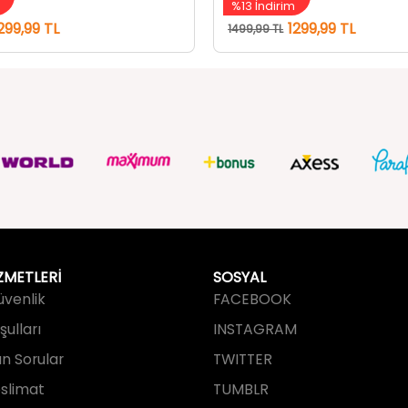
ZMETLERİ
SOSYAL
Güvenlik
FACEBOOK
ulları
INSTAGRAM
an Sorular
TWITTER
slimat
TUMBLR
işim
YOUTUBE
PINTEREST