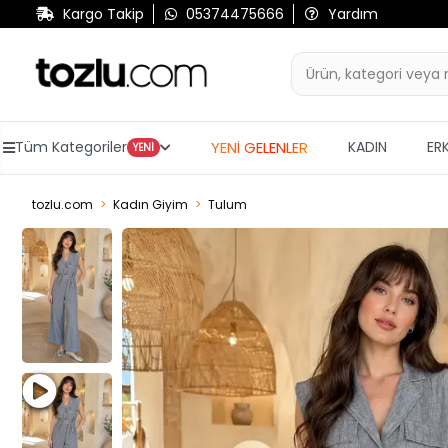
Kargo Takip
05374475666
Yardım
YENİ GELENLER
Tüm Kategoriler
KADIN
ER
YENİ
tozlu.com
Kadın Giyim
Tulum