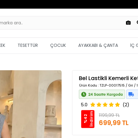
KEK
TESETTÜR
ÇOCUK
AYAKKABI & ÇANTA
İÇ 
Bel Lastikli Kemerli K
Ürün Kodu
: TZLP-00017515 / Gri /
5.0
(2)
m
1199,99 TL
%
4
2
İ
n
d
i
r
i
699,99 TL