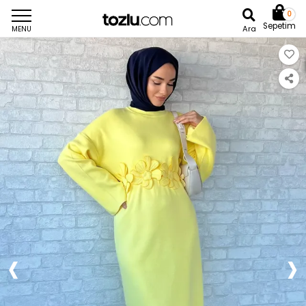
0
Sepetim
Ara
MENU