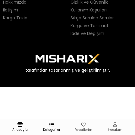
Hakkımızda
Gizlilik ve Güvenlik
İletişim
Kullanım Koşulları
Kargo Takip
Sıkça Sorulan Sorular
Kargo ve Teslimat
İade ve Değişim
tarafından tasarlanmış ve geliştirilmiştir.
Anasayfa
Kategoriler
Favorilerim
Hesabım