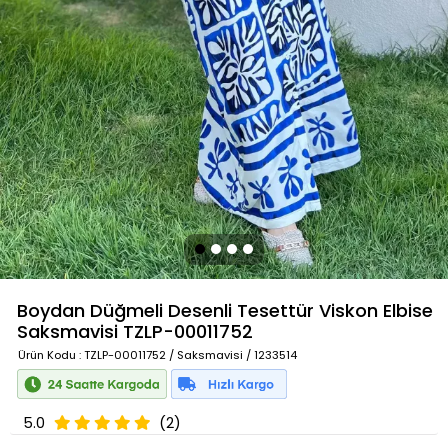
Boydan Düğmeli Desenli Tesettür Viskon Elbise
Saksmavisi
TZLP-00011752
Ürün Kodu
: TZLP-00011752 / Saksmavisi / 1233514
5.0
(2)