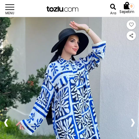
0
Sepetim
Ara
MENU