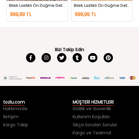
ise Sarı
Bilek Lastikli Ön Düğme Detaylı Desenli Yazlık Tesettür Elbise Taş Yeşil
Bilek Lastikli Ön Düğme Detaylı Desenli Yazlık Tesettür Elbise Sarı Fuşya
999,99 TL
999,99 TL
Bizi Takip Edin
tozlu.com
MÜŞTERİ HİZMETLERİ
Hakkımızda
Gizlilik ve Güvenlik
İletişim
Kullanım Koşulları
Kargo Takip
Sıkça Sorulan Sorular
Kargo ve Teslimat