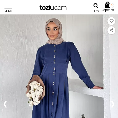
0
Sepetim
Ara
MENU