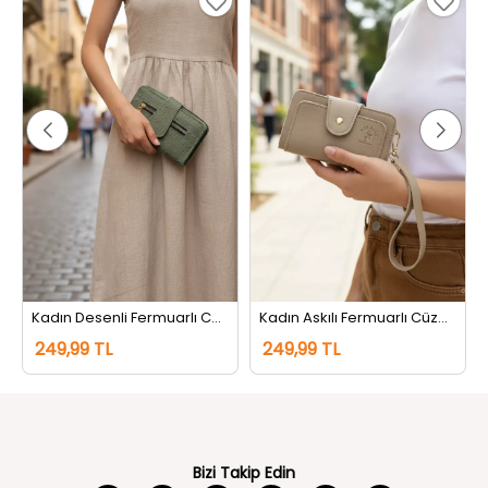
m
Kadın Desenli Fermuarlı Cüzdan Mint
Kadın Askılı Fermuarlı Cüzdan Bej
249,99 TL
249,99 TL
Bizi Takip Edin