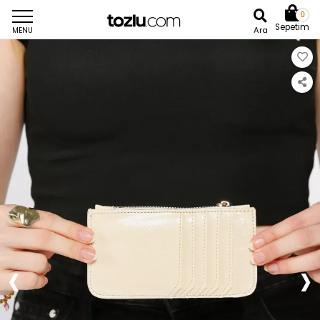
0
Sepetim
Ara
MENU