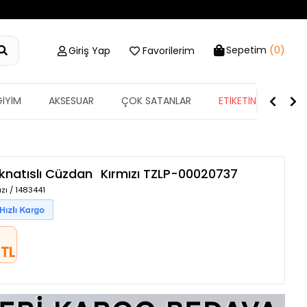
Sepetim
(0)
Giriş Yap
Favorilerim
GİYİM
AKSESUAR
ÇOK SATANLAR
ETİKETİN YARISI
knatıslı Cüzdan
Kırmızı
TZLP-00020737
zı / 1483441
 TL