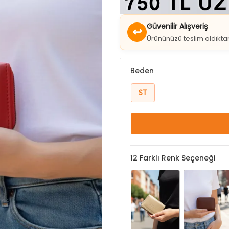
Güvenilir Alışveriş
↩
Ürününüzü teslim aldıkt
Beden
ST
12
Farklı Renk Seçeneği
Bej
Bordo