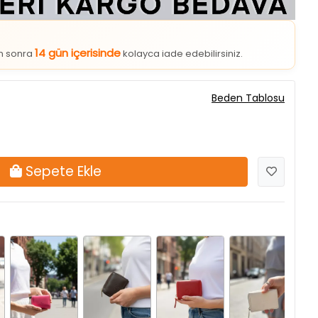
14 gün içerisinde
an sonra
kolayca iade edebilirsiniz.
Beden Tablosu
Sepete Ekle
Fuşya
Kahve
Kırmızı
Krem