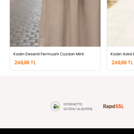
Kadın Desenli Fermuarlı Cüzdan Mint
Kadın Askılı
249,99 TL
249,99 TL
tozlu.com
MÜŞTERİ Hİ