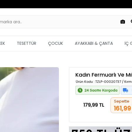
KEK
TESETTÜR
ÇOCUK
AYAKKABI & ÇANTA
İÇ 
Kadın Fermuarlı Ve Mı
Ürün Kodu
: TZLP-00020737 / Kırmı
Sepette
179,99 TL
161,99