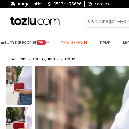
Kargo Takip
05374475666
Yardım
YENİ GELENLER
Tüm Kategoriler
KADIN
ER
YENİ
tozlu.com
Kadın Çanta
Cüzdan