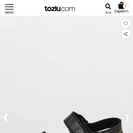
0
Sepetim
Ara
MENU