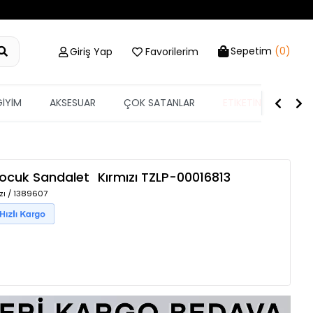
Sepetim
(0)
Giriş Yap
Favorilerim
GİYİM
AKSESUAR
ÇOK SATANLAR
ETİKETİN YARISI
Çocuk Sandalet
Kırmızı
TZLP-00016813
zı / 1389607