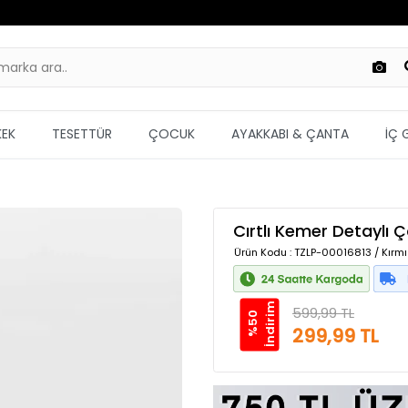
KEK
TESETTÜR
ÇOCUK
AYAKKABI & ÇANTA
İÇ 
Cırtlı Kemer Detaylı 
Ürün Kodu
: TZLP-00016813 / Kırmı
m
599,99 TL
%
5
0
İ
n
d
i
r
i
299,99 TL
Güvenilir Alışveriş