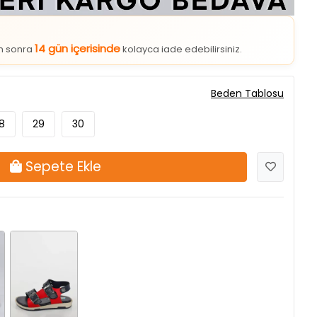
14 gün içerisinde
an sonra
kolayca iade edebilirsiniz.
Beden Tablosu
8
29
30
Sepete Ekle
Lacivert