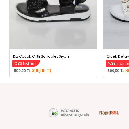
Kız Çocuk Cırtlı Sandalet Siyah
%33 İndirim
%33 İndiri
399,99 TL
3
599,99 TL
599,99 TL