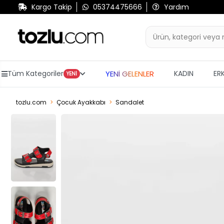
Kargo Takip
05374475666
Yardım
YENİ GELENLER
Tüm Kategoriler
KADIN
ER
YENİ
tozlu.com
Çocuk Ayakkabı
Sandalet