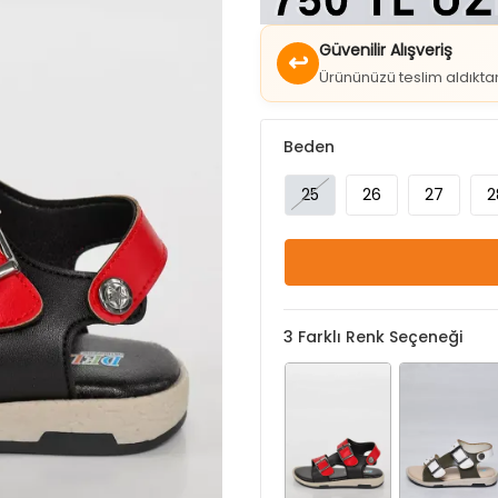
↩
Ürününüzü teslim aldıkt
Beden
25
26
27
2
3
Farklı Renk Seçeneği
Kırmızı
Krem