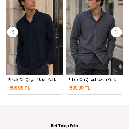
rem
Erkek Ön Çıtçıtlı Uzun Kol Kendinden Desenli Gömlek Lacivert
Erkek Ön Çıtçıtlı Uzun Kol Kendinden Desenli Gömlek Gri
699,99 TL
699,99 TL
Bizi Takip Edin