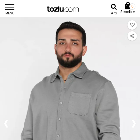
0
Sepetim
Ara
MENU