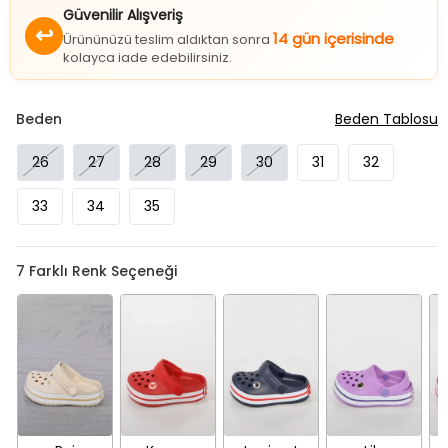
Güvenilir Alışveriş
↩
14 gün içerisinde
Ürününüzü teslim aldıktan sonra
kolayca iade edebilirsiniz.
Beden
Beden Tablosu
26
27
28
29
30
31
32
33
34
35
7
Farklı Renk Seçeneği