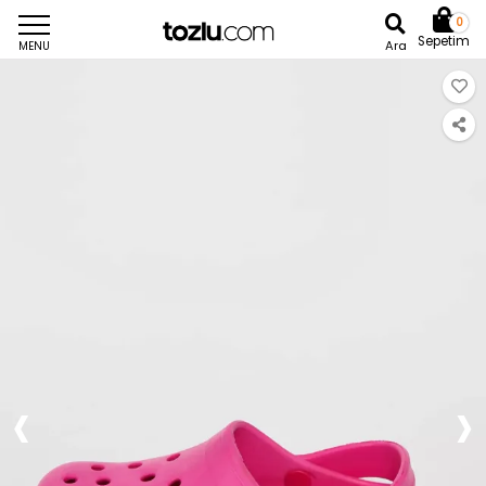
0
Sepetim
Ara
MENU