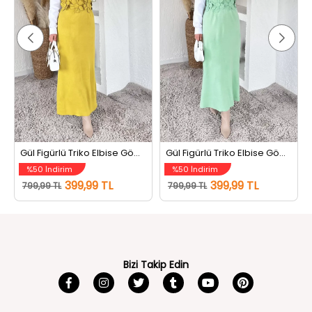
Gül Figürlü Triko Elbise Gömlek Tesettür İkili Takım Yağyeşili
Gül Figürlü Triko Elbise Gömlek Tesettür İkili Takım Mint
%50 İndirim
%50 İndirim
399,99 TL
399,99 TL
799,99 TL
799,99 TL
Bizi Takip Edin