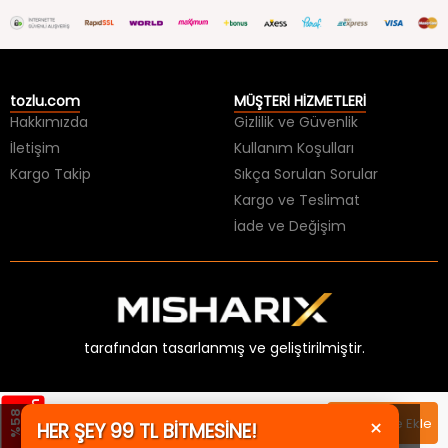
tozlu.com
MÜŞTERİ HİZMETLERİ
Hakkımızda
Gizlilik ve Güvenlik
İletişim
Kullanım Koşulları
Kargo Takip
Sıkça Sorulan Sorular
Kargo ve Teslimat
İade ve Değişim
tarafından tasarlanmış ve geliştirilmiştir.
×
HER ŞEY 99 TL BİTMESİNE!
m
%
5
8
İ
n
d
i
r
i
1199,99 TL
Sepete Ekle
KAÇIRMA!
499,99 TL