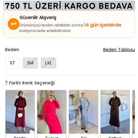
Güvenilir Alışveriş
↩
14 gün içerisinde
Ürününüzü teslim aldıktan sonra
kolayca iade edebilirsiniz.
Beden
Beden Tablosu
ST
SM
LXL
7
Farklı Renk Seçeneği
Bordo
Fuşya
Gri
Kahve