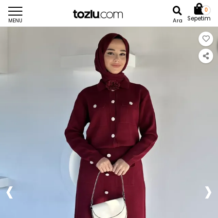
0
Sepetim
Ara
MENU