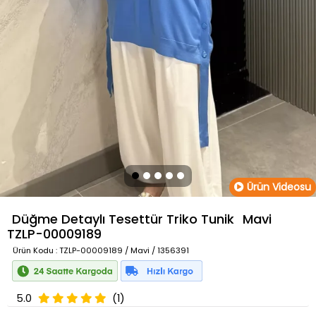
Ürün Videosu
Düğme Detaylı Tesettür Triko Tunik
Mavi
TZLP-00009189
Ürün Kodu
: TZLP-00009189 / Mavi / 1356391
5.0
(1)