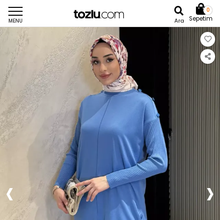
0
Sepetim
Ara
MENU