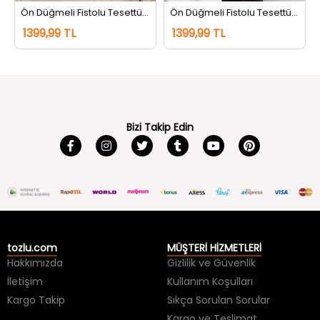
Ön Düğmeli Fistolu Tesettür Gömlek Tunik Bej
Ön Düğmeli Fistolu Tesettür Gömlek Tunik Krem
1399,99 TL
1399,99 TL
Bizi Takip Edin
tozlu.com
MÜŞTERİ HİZMETLERİ
Hakkımızda
Gizlilik ve Güvenlik
İletişim
Kullanım Koşulları
Kargo Takip
Sıkça Sorulan Sorular
Kargo ve Teslimat