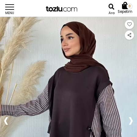
0
Sepetim
Ara
MENU