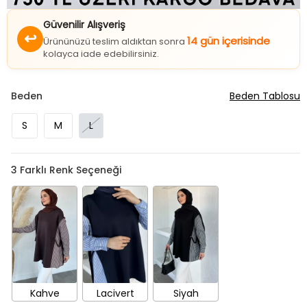
Güvenilir Alışveriş
↩
14 gün içerisinde
Ürününüzü teslim aldıktan sonra
kolayca iade edebilirsiniz.
Beden
Beden Tablosu
S
M
L
3
Farklı Renk Seçeneği
Kahve
Lacivert
Siyah