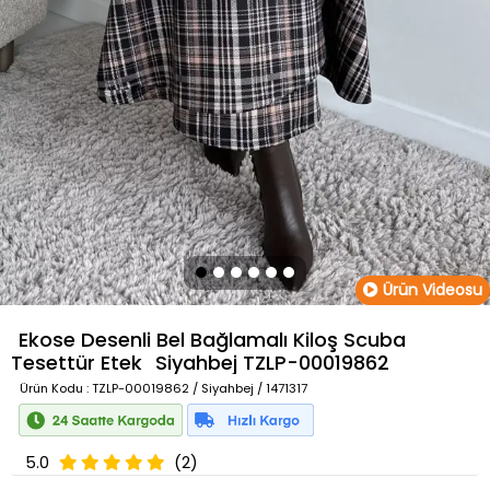
Ürün Videosu
Ekose Desenli Bel Bağlamalı Kiloş Scuba
Tesettür Etek
Siyahbej
TZLP-00019862
Ürün Kodu
: TZLP-00019862 / Siyahbej / 1471317
5.0
(2)