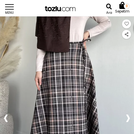
0
Sepetim
Ara
MENU