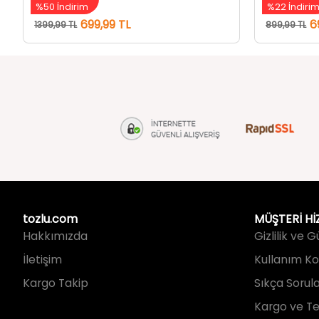
tozlu.com
MÜŞTERİ Hİ
Hakkımızda
Gizlilik ve 
İletişim
Kullanım Koş
Kargo Takip
Sıkça Sorul
Kargo ve Te
İade ve Değ