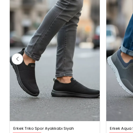
Erkek Triko Spor Ayakkabı Siyah
Erkek Aqua
%50 İndirim
%22 İndiri
699,99 TL
6
1399,99 TL
899,99 TL