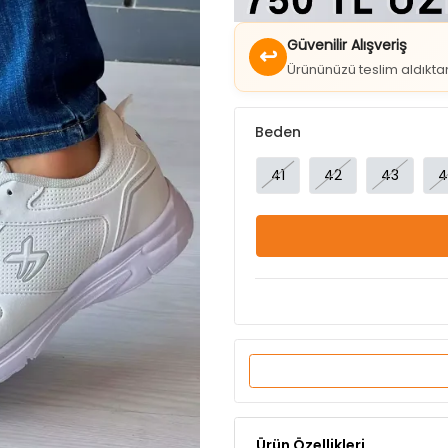
↩
Ürününüzü teslim aldıkt
Beden
41
42
43
4
Ürün Özellikleri