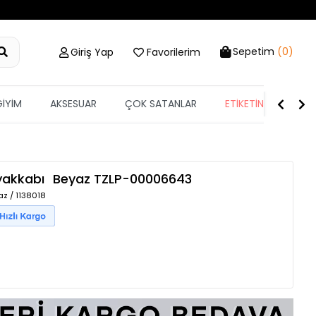
Sepetim
(0)
Giriş Yap
Favorilerim
GİYİM
AKSESUAR
ÇOK SATANLAR
ETİKETİN YARISI
yakkabı
Beyaz
TZLP-00006643
z / 1138018