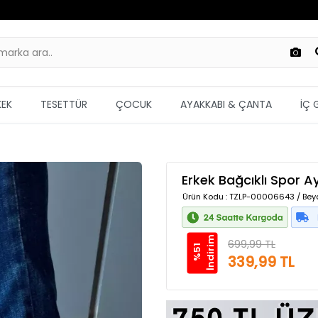
KEK
TESETTÜR
ÇOCUK
AYAKKABI & ÇANTA
İÇ 
Erkek Bağcıklı Spor A
Ürün Kodu
: TZLP-00006643 / Beya
m
699,99 TL
%
5
1
İ
n
d
i
r
i
339,99 TL
Güvenilir Alışveriş