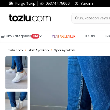
Kargo Takip
05374475666
Yardım
YENİ GELENLER
Tüm Kategoriler
KADIN
ER
YENİ
tozlu.com
Erkek Ayakkabı
Spor Ayakkabı