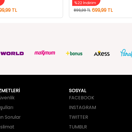
ZMETLERİ
SOSYAL
Güvenlik
FACEBOOK
ulları
INSTAGRAM
an Sorular
TWITTER
slimat
TUMBLR
işim
YOUTUBE