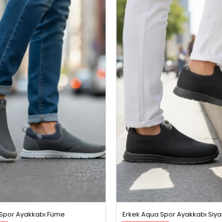
 Spor Ayakkabı Füme
Erkek Aqua Spor Ayakkabı Siy
m
%22 İndirim
99,99 TL
699,99 TL
899,99 TL