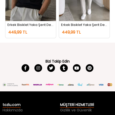
Erkek Bisiklet Yaka Şerit Detaylı Tişört Siyah
Erkek Bisiklet Yaka Şerit Detaylı Tişört Koyugri
449,99 TL
449,99 TL
Bizi Takip Edin
tozlu.com
MÜŞTERİ HİZMETLERİ
Hakkımızda
Gizlilik ve Güvenlik