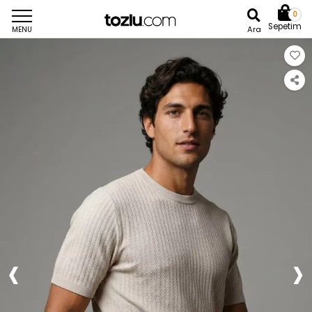
0
Sepetim
Ara
MENU