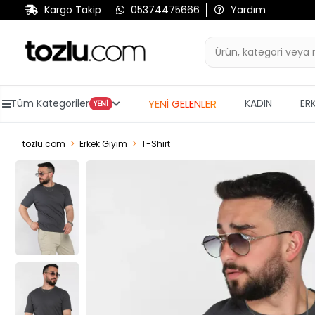
Kargo Takip
05374475666
Yardım
YENİ GELENLER
Tüm Kategoriler
KADIN
ER
YENİ
tozlu.com
Erkek Giyim
T-Shirt