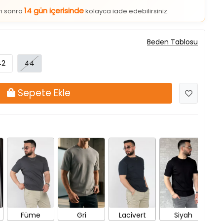
14 gün içerisinde
an sonra
kolayca iade edebilirsiniz.
Beden Tablosu
42
44
Sepete Ekle