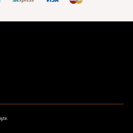
ştir.