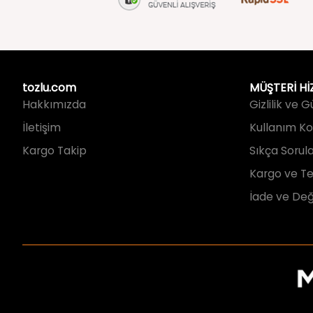
tozlu.com
MÜŞTERİ Hİ
Hakkımızda
Gizlilik ve 
İletişim
Kullanım Koş
Kargo Takip
Sıkça Sorul
Kargo ve Te
İade ve Değ