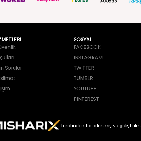
ZMETLERİ
SOSYAL
Güvenlik
FACEBOOK
ulları
INSTAGRAM
an Sorular
TWITTER
slimat
TUMBLR
işim
YOUTUBE
PINTEREST
tarafından tasarlanmış ve geliştirilmi