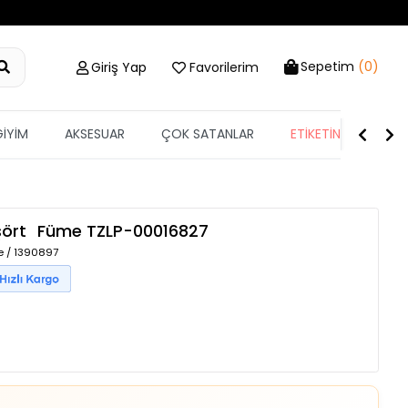
Sepetim
(0)
Giriş Yap
Favorilerim
GİYİM
AKSESUAR
ÇOK SATANLAR
ETİKETİN YARISI
şört
Füme
TZLP-00016827
e / 1390897