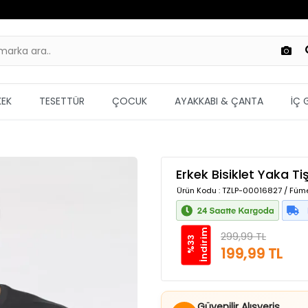
KEK
TESETTÜR
ÇOCUK
AYAKKABI & ÇANTA
İÇ 
Erkek Bisiklet Yaka Ti
Ürün Kodu
: TZLP-00016827 / Füm
m
299,99 TL
%
3
3
İ
n
d
i
r
i
199,99 TL