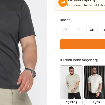
Güvenilir Alışveriş
↩
Ürününüzü teslim aldıkt
Beden
36
38
40
8
Farklı Renk Seçeneği