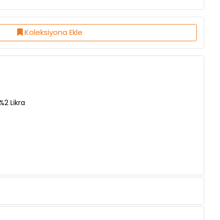
Füme
Gri
Lacivert
Siyah
Koleksiyona Ekle
2 Likra