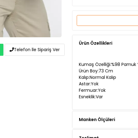
Açıktaş
Beyaz
Telefon İle Sipariş Ver
Ürün Özellikleri
Kumaş Özelliği:%98 Pamuk %
Ürün Boy:73 Cm
Kalıp:Normal Kalıp
Astar:Yok
Fermuar:Yok
Esneklik:Var
Manken Ölçüleri