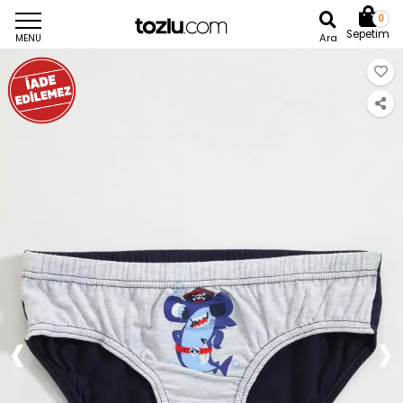
0
Sepetim
Ara
MENU