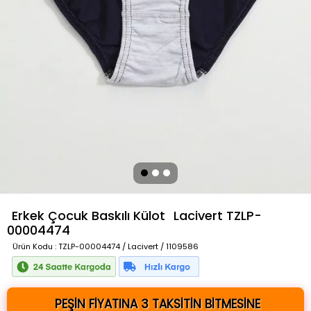
Erkek Çocuk Baskılı Külot
Lacivert
TZLP-
00004474
Ürün Kodu
: TZLP-00004474 / Lacivert / 1109586
PEŞİN FİYATINA 3 TAKSİTİN BİTMESİNE