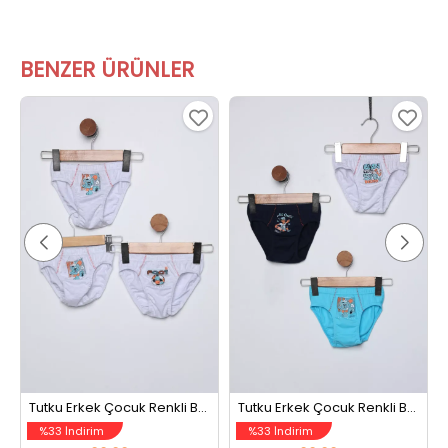
BENZER ÜRÜNLER
mızı
Tutku Erkek Çocuk Renkli Baskılı Üçlü Külot (renkler Ve Baskılar Farklı Gelebilir.) Gri
Tutku Erkek Çocuk Renkli Baskılı Üçlü Külot (renkler Ve Baskılar Farklı Gelebilir.) Mavi
%33 İndirim
%33 İndirim