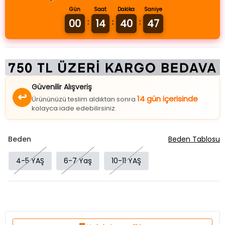
Gün
Saat
Dakika
Saniye
00
14
40
47
:
:
:
Güvenilir Alışveriş
↩
14 gün içerisinde
Ürününüzü teslim aldıktan sonra
kolayca iade edebilirsiniz.
Beden
Beden Tablosu
4-5 YAŞ
6-7 Yaş
10-11 YAŞ