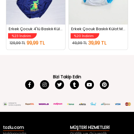
mızı
Erkek Çocuk 4'lü Baskılı Külot (renkler Farklı Gelebilir.) Renkli
Erkek Çocuk Baskılı Külot Mavi
%23 İndirim
%20 İndirim
99,99 TL
39,99 TL
129,99 TL
49,99 TL
Bizi Takip Edin
tozlu.com
MÜŞTERİ HİZMETLERİ
Hakkımızda
Gizlilik ve Güvenlik