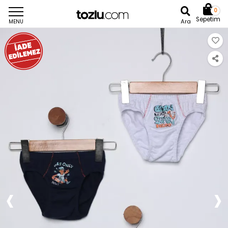
0
Sepetim
Ara
MENU