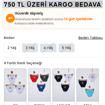
Güvenilir Alışveriş
↩
14 gün içerisinde
Ürününüzü teslim aldıktan sonra
kolayca iade edebilirsiniz.
Beden
Beden Tablosu
2 YAŞ
3 YAŞ
4 YAŞ
5 YAŞ
4
Farklı Renk Seçeneği