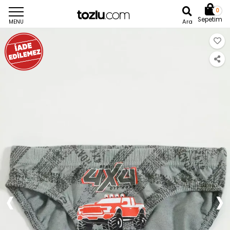
0
Sepetim
Ara
MENU