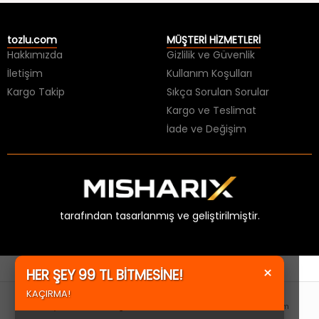
tozlu.com
MÜŞTERİ HİZMETLERİ
Hakkımızda
Gizlilik ve Güvenlik
İletişim
Kullanım Koşulları
Kargo Takip
Sıkça Sorulan Sorular
Kargo ve Teslimat
İade ve Değişim
tarafından tasarlanmış ve geliştirilmiştir.
×
HER ŞEY 99 TL BİTMESİNE!
KAÇIRMA!
Anasayfa
Kategoriler
Favorilerim
Hesabım