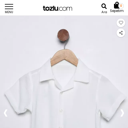
0
Sepetim
Ara
MENU