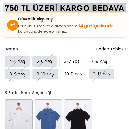
Güvenilir Alışveriş
↩
14 gün içerisinde
Ürününüzü teslim aldıktan sonra
kolayca iade edebilirsiniz.
Beden
Beden Tablosu
4-5 YAŞ
5-6 YAŞ
6-7 Yaş
7-8 YAŞ
8-9 YAŞ
9-10 YAŞ
10-11 YAŞ
11-12 YAŞ
3
Farklı Renk Seçeneği