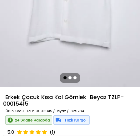
Erkek Çocuk Kısa Kol Gömlek
Beyaz
TZLP-
00015415
Ürün Kodu
: TZLP-00015415 / Beyaz / 1329784
5.0
(1)