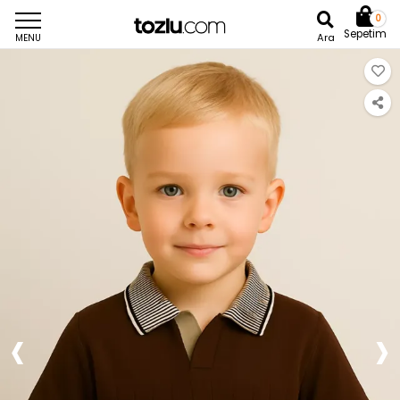
0
Sepetim
Ara
MENU