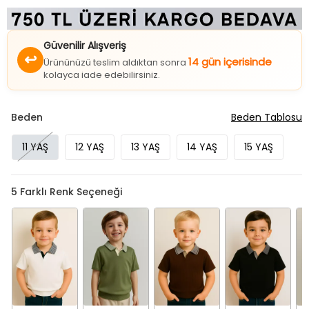
Güvenilir Alışveriş
↩
14 gün içerisinde
Ürününüzü teslim aldıktan sonra
kolayca iade edebilirsiniz.
Beden
Beden Tablosu
11 YAŞ
12 YAŞ
13 YAŞ
14 YAŞ
15 YAŞ
5
Farklı Renk Seçeneği