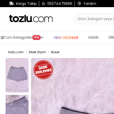
Kargo Takip
05374475666
Yardım
YENİ GELENLER
Tüm Kategoriler
KADIN
ER
YENİ
tozlu.com
Erkek Giyim
Boxer