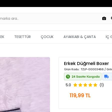
KEK
TESETTÜR
ÇOCUK
AYAKKABI & ÇANTA
İÇ 
Erkek Düğmeli Boxer
Ürün Kodu
: TZLP-00003466 / Gril
5.0
(1)
119,99 TL