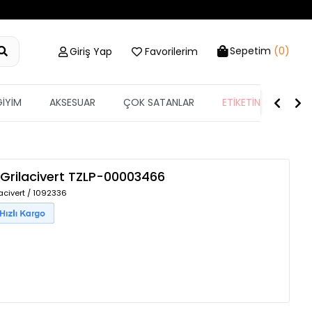
Sepetim
(0)
Giriş Yap
Favorilerim
GİYİM
AKSESUAR
ÇOK SATANLAR
ETİKETİN YARISI
Grilacivert
TZLP-00003466
acivert / 1092336