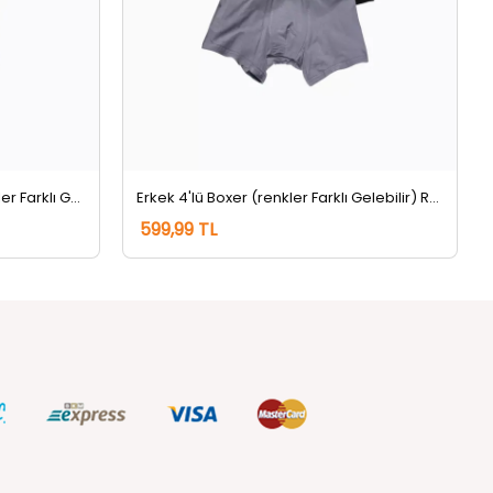
Erkek 4'lü Bamboo Boxer (renkler Farklı Gelebilir) Renkli
Erkek 4'lü Boxer (renkler Farklı Gelebilir) Renkli
599,99 TL