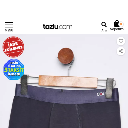
0
Sepetim
Ara
MENU