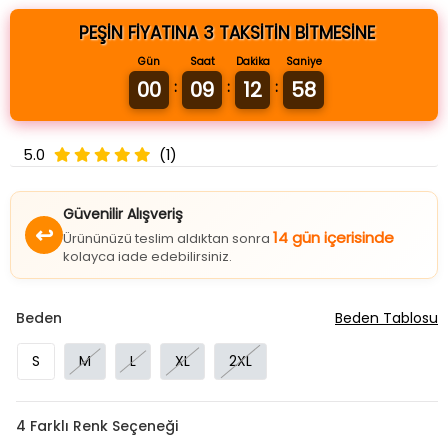
PEŞİN FİYATINA 3 TAKSİTİN BİTMESİNE
Gün
Saat
Dakika
Saniye
00
09
12
58
:
:
:
5.0
(1)
Güvenilir Alışveriş
↩
14 gün içerisinde
Ürününüzü teslim aldıktan sonra
kolayca iade edebilirsiniz.
Beden
Beden Tablosu
S
M
L
XL
2XL