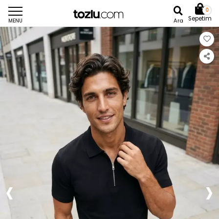
0
Sepetim
Ara
MENU